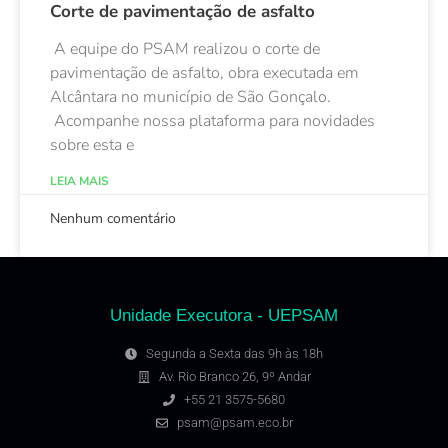
Corte de pavimentação de asfalto
A equipe do PSAM realizou o corte de
pavimentação de asfalto, obra executada em
Alcântara no município de São Gonçalo.
Acompanhe nossa plataforma para novidades
sobre esta e
LEIA MAIS
Nenhum comentário
Unidade Executora - UEPSAM
Segunda a Sexta das 9h às 18h
Av. Rio Branco 26, 9º Andar
+55 21 3575-5680
psam@psam.eco.br