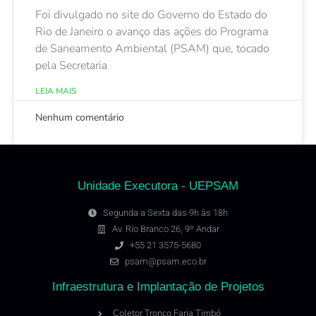
Foi divulgado no site do Governo do Estado do
Rio de Janeiro o avanço das ações do Programa
de Saneamento Ambiental (PSAM) que, tocado
pela Secretaria
LEIA MAIS
Nenhum comentário
Unidade Executora - UEPSAM
Segunda a Sexta das 9h às 18h
Av. Rio Branco 26, 9º Andar
+55 21 3575-5680
psam@psam.eco.br
Infraestrutura e Implantação de Projetos
Coletor Tronco Faria Timbó