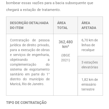
bombear essas vazões para a bacia subsequente que
chegará a estação de tratamento.
DESCRIÇÃO DETALHADA
ÁREA
ÁREA
DO ITEM
TOTAL
AFETADA
Contratação de pessoa
6,70 km de
362,480
jurídica de direito privado,
linhas de
km²
para a execução de obras
recalque
e serviços de engenharia,
(IBGE
objetivando a
2021)
3 estações
complementação do
elevatórias
sistema de esgotamento
sanitário em parte do 1°
distrito do município de
1,82 km de
Maricá, Rio de Janeiro.
emissário
terrestre
TIPO DE CONTRATAÇÃO