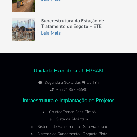
Superestrutura da Estação de
Tratamento de Esgoto – ETE
Leia Mais
Unidade Executora - UEPSAM
Segunda a Sexta das 9h às 18h
+55 21 3575-5680
Infraestrutura e Implantação de Projetos
Coletor Tronco Faria Timbó
Sistema Alcântara
Sistema de Saneamento - São Francisco
Sistema de Saneamento - Roquete Pinto