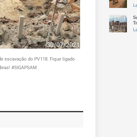
L
S
T
L
de escavação do PV118. Fique ligado
 obras! #SIGAPSAM