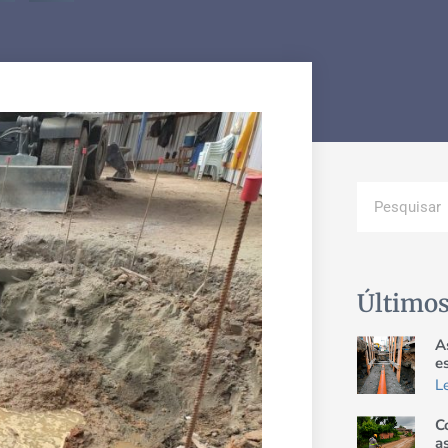
Últimos
A
e
L
C
a