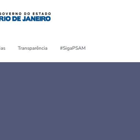
ias
Transparência
#SigaPSAM