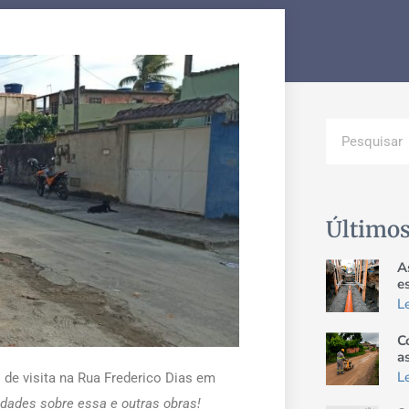
Últimos
A
e
L
C
a
L
de visita na Rua Frederico Dias em
dades sobre essa e outras obras!