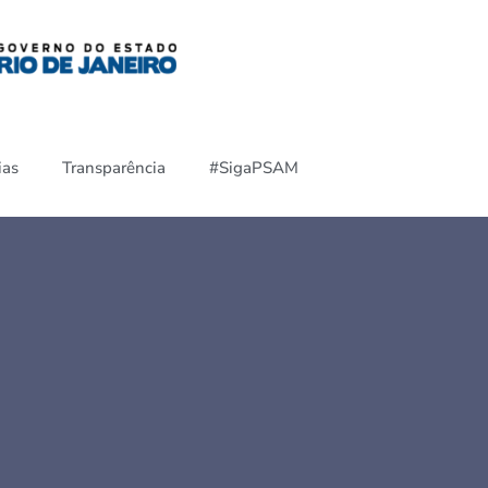
ias
Transparência
#SigaPSAM