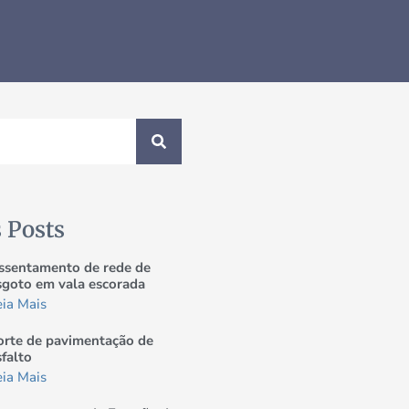
 Posts
ssentamento de rede de
sgoto em vala escorada
eia Mais
orte de pavimentação de
sfalto
eia Mais