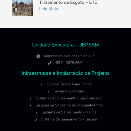
Tratamento de Esgoto – ETE
Leia Mais
Unidade Executora - UEPSAM
Segunda a Sexta das 9h às 18h
+55 21 3575-5680
Infraestrutura e Implantação de Projetos
Coletor Tronco Faria Timbó
Sistema Alcântara
Sistema de Saneamento - São Francisco
Sistema de Saneamento - Roquete Pinto
Sistema de Saneamento - Maricá
Sistema de Saneamento - Itaboraí