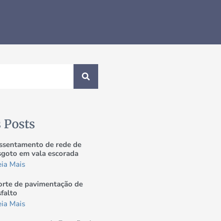
 Posts
ssentamento de rede de
sgoto em vala escorada
eia Mais
orte de pavimentação de
sfalto
eia Mais