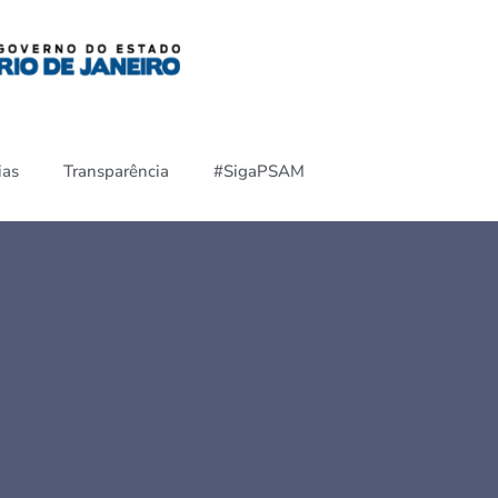
ias
Transparência
#SigaPSAM