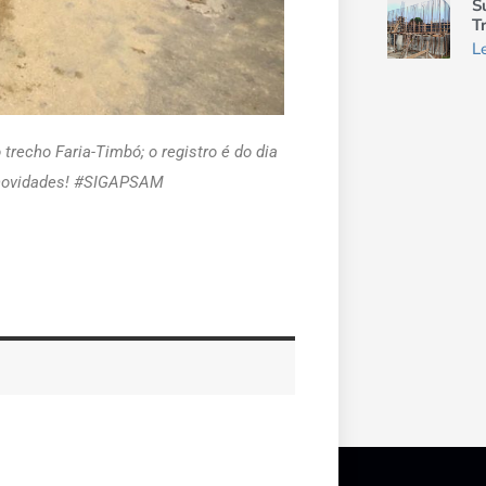
S
T
L
recho Faria-Timbó; o registro é do dia
 novidades! #SIGAPSAM