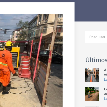
Últimos
A
e
L
C
a
L