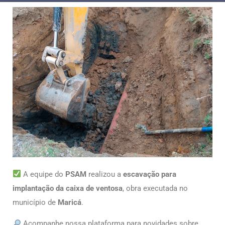
A equipe do
PSAM
realizou a
escavação para
implantação da caixa de ventosa
, obra executada no
município de
Maricá
.
Acompanhe nossa plataforma para novidades sobre