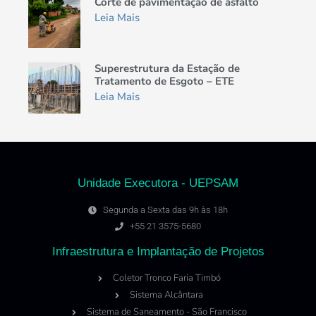
Corte de pavimentação de asfalto
Leia Mais
Superestrutura da Estação de
Tratamento de Esgoto – ETE
Leia Mais
Unidade Executora - UEPSAM
Segunda a Sexta das 9h às 18h
+55 21 3575-5680
Infraestrutura e Implantação de Projetos
Coletor Tronco Faria Timbó
Sistema Alcântara
Sistema de Saneamento - São Francisco