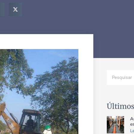
Últimos
A
e
L