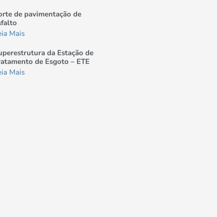
orte de pavimentação de
sfalto
eia Mais
uperestrutura da Estação de
ratamento de Esgoto – ETE
eia Mais