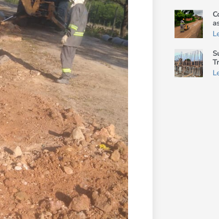
C
a
L
S
T
L