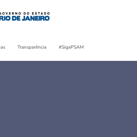
ias
Transparência
#SigaPSAM